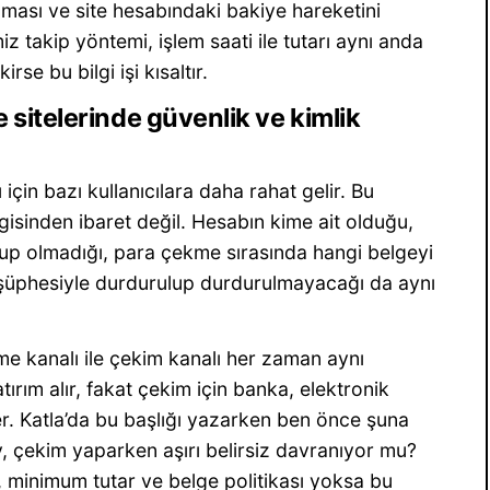
ası ve site hesabındaki bakiye hareketini
z takip yöntemi, işlem saati ile tutarı aynı anda
se bu bilgi işi kısaltır.
sitelerinde güvenlik ve kimlik
çin bazı kullanıcılara daha rahat gelir. Bu
lgisinden ibaret değil. Hesabın kime ait olduğu,
 olup olmadığı, para çekme sırasında hangi belgeyi
k şüphesiyle durdurulup durdurulmayacağı da aynı
me kanalı ile çekim kanalı her zaman aynı
tırım alır, fakat çekim için banka, elektronik
er. Katla’da bu başlığı yazarken ben önce şuna
, çekim yaparken aşırı belirsiz davranıyor mu?
 minimum tutar ve belge politikası yoksa bu