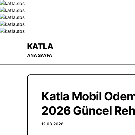
KATLA
ANA SAYFA
Katla Mobil Odem
2026 Güncel Reh
12.03.2026