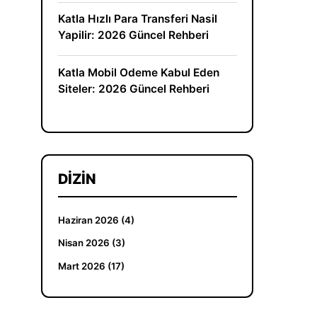
Katla Hızlı Para Transferi Nasil
Yapilir: 2026 Güncel Rehberi
Katla Mobil Odeme Kabul Eden
Siteler: 2026 Güncel Rehberi
DIZIN
Haziran 2026 (4)
Nisan 2026 (3)
Mart 2026 (17)