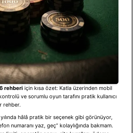
6 rehberi
için kısa özet: Katla üzerinden mobil
kontrolü ve sorumlu oyun tarafını pratik kullanıcı
r rehber.
ılında hâlâ pratik bir seçenek gibi görünüyor,
efon numaranı yaz, geç” kolaylığında bakmam.