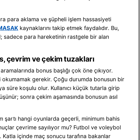
ara para aklama ve şüpheli işlem hassasiyeti
MASAK
kaynaklarını takip etmek faydalıdır. Bu,
; sadece para hareketinin rastgele bir alan
s, çevrim ve çekim tuzakları
aramalarında bonus başlığı çok öne çıkıyor.
ibi okumamak gerekir. Çoğu durumda bonusun bir
eya süre koşulu olur. Kullanıcı küçük tutarla girip
düşünür; sonra çekim aşamasında bonusun asıl
m şartı hangi oyunlarda geçerli, minimum bahis
onuçlar çevrime sayılıyor mu? Futbol ve voleybol
ir. Katla içinde maç sonucu tarafına bakanlar