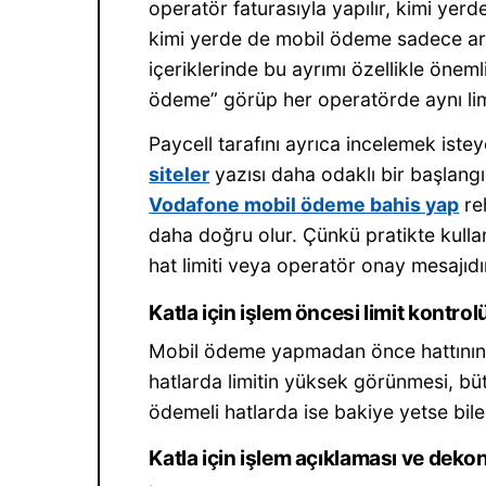
operatör faturasıyla yapılır, kimi yer
kimi yerde de mobil ödeme sadece arac
içeriklerinde bu ayrımı özellikle önem
ödeme” görüp her operatörde aynı limit
Paycell tarafını ayrıca incelemek istey
siteler
yazısı daha odaklı bir başlangı
Vodafone mobil ödeme bahis yap
re
daha doğru olur. Çünkü pratikte kullan
hat limiti veya operatör onay mesajıdı
Katla için işlem öncesi limit kontrol
Mobil ödeme yapmadan önce hattının gün
hatlarda limitin yüksek görünmesi, b
ödemeli hatlarda ise bakiye yetse bile s
Katla için işlem açıklaması ve dekon