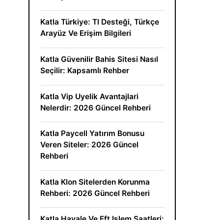
Katla Türkiye: Tl Desteği, Türkçe
Arayüz Ve Erişim Bilgileri
Katla Güvenilir Bahis Sitesi Nasıl
Seçilir: Kapsamlı Rehber
Katla Vip Uyelik Avantajlari
Nelerdir: 2026 Güncel Rehberi
Katla Paycell Yatırım Bonusu
Veren Siteler: 2026 Güncel
Rehberi
Katla Klon Sitelerden Korunma
Rehberi: 2026 Güncel Rehberi
Katla Havale Ve Eft Islem Saatleri: