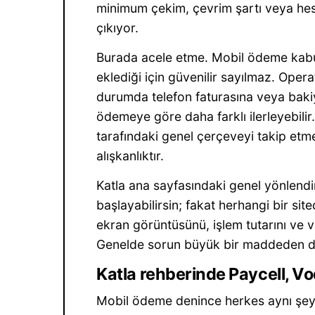
minimum çekim, çevrim şartı veya he
çıkıyor.
Burada acele etme. Mobil ödeme kabul
eklediği için güvenilir sayılmaz. Oper
durumda telefon faturasına veya bakiyey
ödemeye göre daha farklı ilerleyebilir
tarafındaki genel çerçeveyi takip etm
alışkanlıktır.
Katla ana sayfasındaki genel yönlend
başlayabilirsin; fakat herhangi bir 
ekran görüntüsünü, işlem tutarını ve v
Genelde sorun büyük bir maddeden değ
Katla rehberinde Paycell, Vo
Mobil ödeme denince herkes aynı şeyi