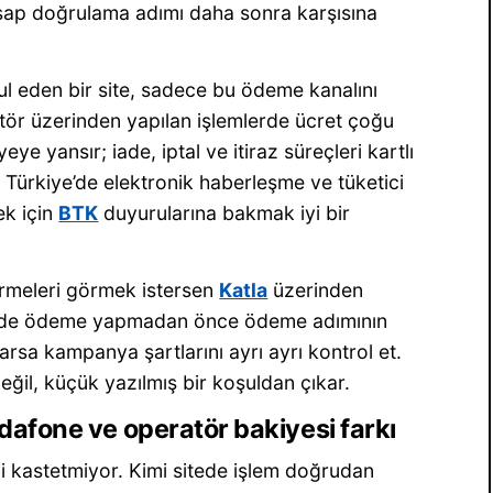
sap doğrulama adımı daha sonra karşısına
 eden bir site, sadece bu ödeme kanalını
atör üzerinden yapılan işlemlerde ücret çoğu
e yansır; iade, iptal ve itiraz süreçleri kartlı
. Türkiye’de elektronik haberleşme ve tüketici
ek için
BTK
duyurularına bakmak iyi bir
irmeleri görmek istersen
Katla
üzerinden
sitede ödeme yapmadan önce ödeme adımının
arsa kampanya şartlarını ayrı ayrı kontrol et.
il, küçük yazılmış bir koşuldan çıkar.
dafone ve operatör bakiyesi farkı
 kastetmiyor. Kimi sitede işlem doğrudan