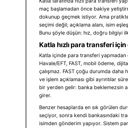
Katla tarafında hızlı para transferi yap
maç başlamadan önce bakiye yetiştirm
dokunup geçmek istiyor. Ama pratikte 
seçimi değil; açıklama alanı, isim eşle
Bunu şöyle düşün: hız, doğru bilgiyi i
Katla hızlı para transferi iç
Katla içinde para transferi yapmadan 
Havale/EFT, FAST, mobil ödeme, dijit
çalışmaz. FAST çoğu durumda daha hız
ve işlem açıklaması gibi ayrıntılar sür
bir yerden gelir: banka beklemezsin 
girer.
Benzer hesaplarda en sık görülen dur
seçiyor, sonra kendi bankasındaki tran
isimden gönderim yapıyor. Sistem para