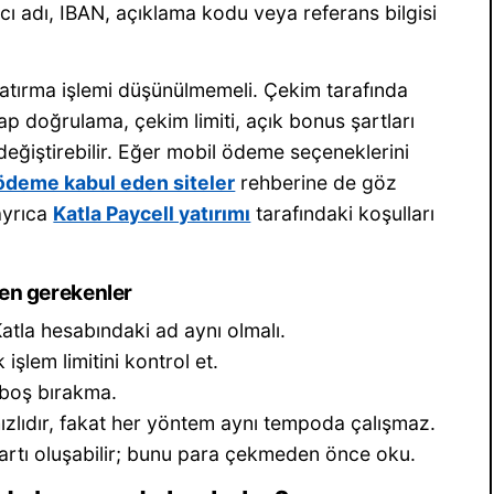
ıcı adı, IBAN, açıklama kodu veya referans bilgisi
 yatırma işlemi düşünülmemeli. Çekim tarafında
ap doğrulama, çekim limiti, açık bonus şartları
eğiştirebilir. Eğer mobil ödeme seçeneklerini
 ödeme kabul eden siteler
rehberine de göz
 ayrıca
Katla Paycell yatırımı
tarafındaki koşulları
men gerekenler
atla hesabındaki ad aynı olmalı.
şlem limitini kontrol et.
 boş bırakma.
zlıdır, fakat her yöntem aynı tempoda çalışmaz.
rtı oluşabilir; bunu para çekmeden önce oku.