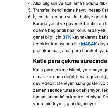
Alıcı bilgisini ve açıklama kodunu dikk
Transferi kendi adına kayıtlı hesap ü
İşlem dekontunu sakla; bakiye gecikirse
Burada yasal ve güvenlik tarafını da 
ödeme bağlantılı bazı konularda yetkil
genel bilgi için
BTK
kaynaklarına bakabi
tedbirler konusunda ise
MASAK
duyur
gibi okunmaz, ama para hareketi yap
Katla para çekme sürecinde
Katla para çekme işlemi, yatırmaya gör
olmak zorunda değil; hesap güvenliği,
devrededir. Deneyim şunu gösteriyor:
zaman sadece tutara odaklanıyor, fa
tamamlanmadığını kontrol etmiyor. 
yöntemindeymiş gibi düşünüyor.