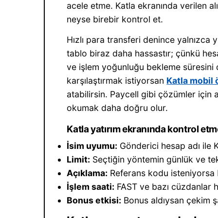
acele etme. Katla ekranında verilen al
neyse birebir kontrol et.
Hızlı para transferi denince yalnızca
tablo biraz daha hassastır; çünkü hes
ve işlem yoğunluğu bekleme süresini d
karşılaştırmak istiyorsan
Katla mobil
atabilirsin. Paycell gibi çözümler için
okumak daha doğru olur.
Katla yatırım ekranında kontrol et
İsim uyumu:
Gönderici hesap adı ile K
Limit:
Seçtiğin yöntemin günlük ve tek i
Açıklama:
Referans kodu isteniyorsa
İşlem saati:
FAST ve bazı cüzdanlar hı
Bonus etkisi:
Bonus aldıysan çekim şa