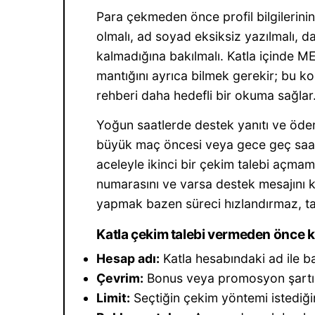
Para çekmeden önce profil bilgilerini
olmalı, ad soyad eksiksiz yazılmalı, 
kalmadığına bakılmalı. Katla içinde M
mantığını ayrıca bilmek gerekir; bu 
rehberi daha hedefli bir okuma sağlar
Yoğun saatlerde destek yanıtı ve ödeme
büyük maç öncesi veya gece geç saatl
aceleyle ikinci bir çekim talebi açma
numarasını ve varsa destek mesajını 
yapmak bazen süreci hızlandırmaz, tam 
Katla çekim talebi vermeden önce kü
Hesap adı:
Katla hesabındaki ad ile b
Çevrim:
Bonus veya promosyon şartı
Limit:
Seçtiğin çekim yöntemi istediği