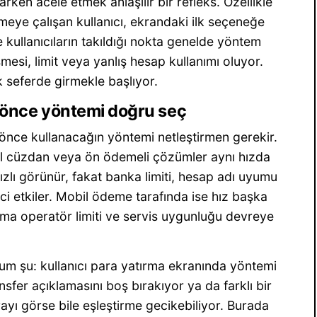
arken acele etmek anlaşılır bir refleks. Özellikle
eye çalışan kullanıcı, ekrandaki ilk seçeneğe
kullanıcıların takıldığı nokta genelde yöntem
şmesi, limit veya yanlış hesap kullanımı oluyor.
lk seferde girmekle başlıyor.
in önce yöntemi doğru seç
önce kullanacağın yöntemi netleştirmen gerekir.
al cüzdan veya ön ödemeli çözümler aynı hızda
lı görünür, fakat banka limiti, hesap adı uyumu
eci etkiler. Mobil ödeme tarafında ise hız başka
ama operatör limiti ve servis uygunluğu devreye
um şu: kullanıcı para yatırma ekranında yöntemi
sfer açıklamasını boş bırakıyor ya da farklı bir
yı görse bile eşleştirme gecikebiliyor. Burada