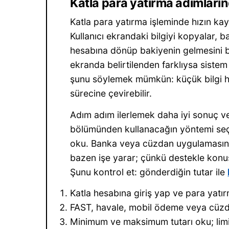
Katla para yatırma adımları
Katla para yatırma işleminde hızın ka
Kullanıcı ekrandaki bilgiyi kopyalar, 
hesabına dönüp bakiyenin gelmesini b
ekranda belirtilenden farklıysa siste
şunu söylemek mümkün: küçük bilgi hat
sürecine çevirebilir.
Adım adım ilerlemek daha iyi sonuç ve
bölümünden kullanacağın yöntemi seç, 
oku. Banka veya cüzdan uygulaması
bazen işe yarar; çünkü destekle konu
Şunu kontrol et: gönderdiğin tutar ile
Katla hesabına giriş yap ve para yat
FAST, havale, mobil ödeme veya cüzd
Minimum ve maksimum tutarı oku; limi