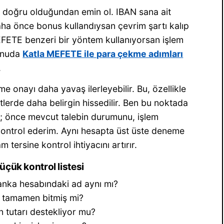
n doğru olduğundan emin ol. IBAN sana ait
daha önce bonus kullandıysan çevrim şartı kalıp
EFETE benzeri bir yöntem kullanıyorsan işlem
konuda
Katla MEFETE ile para çekme adımları
.
 onayı daha yavaş ilerleyebilir. Bu, özellikle
erde daha belirgin hissedilir. Ben bu noktada
m; önce mevcut talebin durumunu, işlem
kontrol ederim. Aynı hesapta üst üste deneme
tersine kontrol ihtiyacını artırır.
çük kontrol listesi
anka hesabındaki ad aynı mı?
 tamamen bitmiş mi?
n tutarı destekliyor mu?